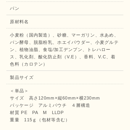
パン
原材料名
小麦粉（国内製造）、砂糖、マーガリン、水あめ、
パン酵母、脱脂粉乳、ホエイパウダー、小麦グルテ
ン、植物油脂、食塩/加工デンプン、トレハロー
ス、乳化剤、酸化防止剤（V.E）、香料、V.C、着
色料（カロテン）
製品サイズ
＜単品＞
サイズ 高さ120mm×縦60mm×横230mm
パッケージ アルミパウチ ４層構造
材質 PE PA M LLDP
重量 115ｇ（包材等含む）