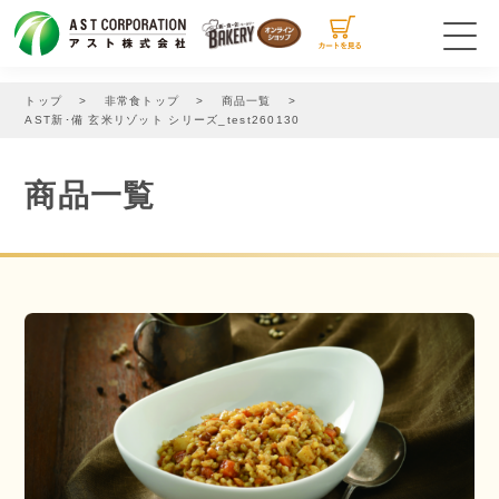
商品一覧
トップ
非常食トップ
商品一覧
AST新･備 玄米リゾット シリーズ_test260130
商品のご購入
商品一覧
お買い物ガイド
特定商取引法に関する表示
お問い合わせ