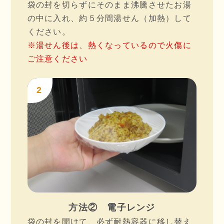
袋の封を切らずにそのまま沸騰させたお湯
の中に入れ、約５分間湯せん（加熱）して
ください。
※湯せん後は、熱くなっているので火傷に
ご注意ください
2
方法② 電子レンジ
袋の封を開けて、必ず耐熱容器に移し替え