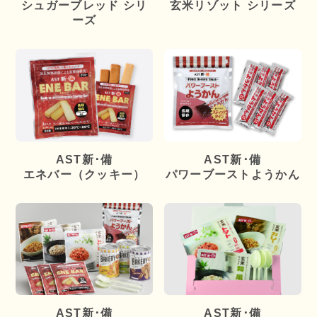
シュガーブレッド シリ
玄米リゾット シリーズ
ーズ
AST新･備
AST新･備
エネバー（クッキー）
パワーブーストようかん
AST新･備
AST新･備