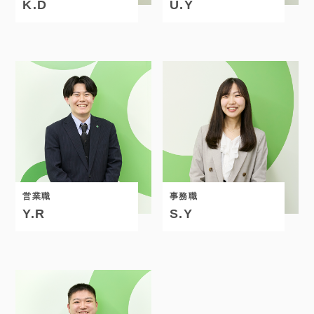
K.D
U.Y
営業職
事務職
Y.R
S.Y