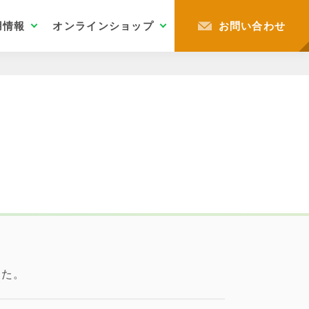
用情報
オンラインショップ
お問い合わせ
業務関連サポート
取引メーカー
ふるさと納税対象商品
境・福祉支援(古着deワクチン)
募集要項
非常食ECサイト
物流機能
沿革
商品に関するよくあるご質問
その他の活動
数字で見るアスト
非常食専門事業
紙の豆知識
した。