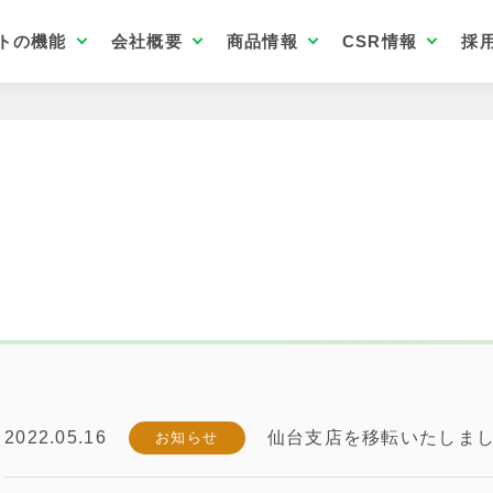
トの機能
会社概要
商品情報
CSR情報
採
アストの機能TOP
会社概要TOP
商品情報TOP
CSR情報TOP
採用情報TOP
法人専用ECサイト
環
販売サポート
会社方針
アストオリジナル商品
女性支援(ホワイトリボン運動)
アストで働く先輩の声
商品開発サポート
アストのパーパス
業務用取扱商品
こども支援(こども食堂支援)
2022.05.16
仙台支店を移転いたしま
お知らせ